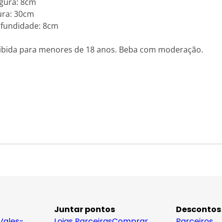
gura: 8cm
ura: 30cm
fundidade: 8cm
roibida para menores de 18 anos. Beba com moderação.
Juntar pontos
Descontos
Vales-
Lojas Parceiras
Comprar
Parceiros