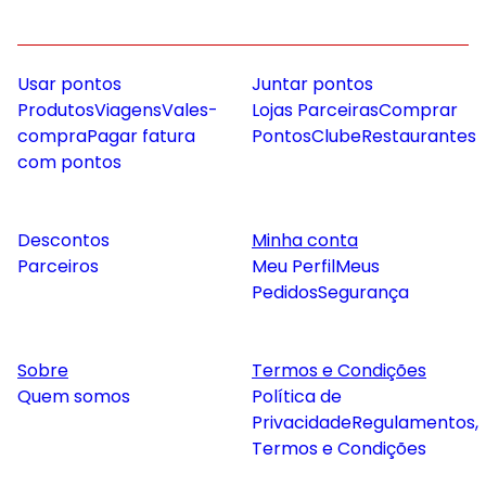
Usar pontos
Juntar pontos
Produtos
Viagens
Vales-
Lojas Parceiras
Comprar
compra
Pagar fatura
Pontos
Clube
Restaurantes
com pontos
Descontos
Minha conta
Parceiros
Meu Perfil
Meus
Pedidos
Segurança
Sobre
Termos e Condições
Quem somos
Política de
Privacidade
Regulamentos,
Termos e Condições