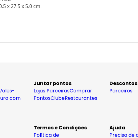
.5 x 27.5 x 5.0 cm.
Juntar pontos
Descontos
Vales-
Lojas Parceiras
Comprar
Parceiros
tura com
Pontos
Clube
Restaurantes
Termos e Condições
Ajuda
Política de
Precisa de 