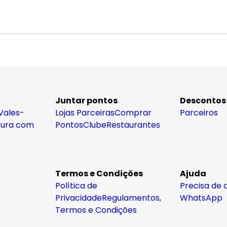
Juntar pontos
Descontos
Vales-
Lojas Parceiras
Comprar
Parceiros
tura com
Pontos
Clube
Restaurantes
Termos e Condições
Ajuda
Política de
Precisa de 
Privacidade
Regulamentos,
WhatsApp
Termos e Condições