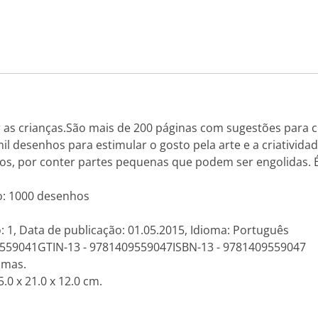
rar as crianças.São mais de 200 páginas com sugestões para c
l desenhos para estimular o gosto pela arte e a criativid
, por conter partes pequenas que podem ser engolidas. É p
lo: 1000 desenhos
: 1, Data de publicação: 01.05.2015, Idioma: Português
09559041GTIN-13 - 9781409559047ISBN-13 - 9781409559047
amas.
.0 x 21.0 x 12.0 cm.