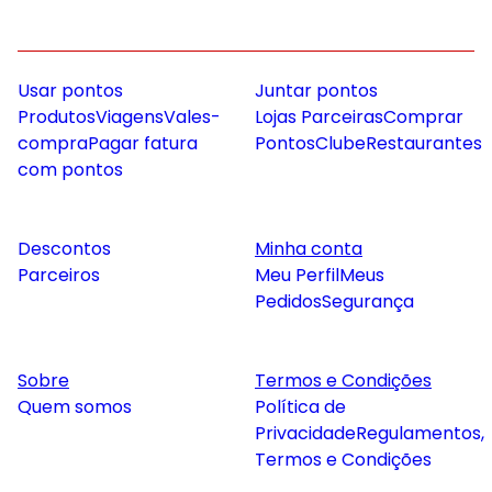
Usar pontos
Juntar pontos
Produtos
Viagens
Vales-
Lojas Parceiras
Comprar
compra
Pagar fatura
Pontos
Clube
Restaurantes
com pontos
Descontos
Minha conta
Parceiros
Meu Perfil
Meus
Pedidos
Segurança
Sobre
Termos e Condições
Quem somos
Política de
Privacidade
Regulamentos,
Termos e Condições