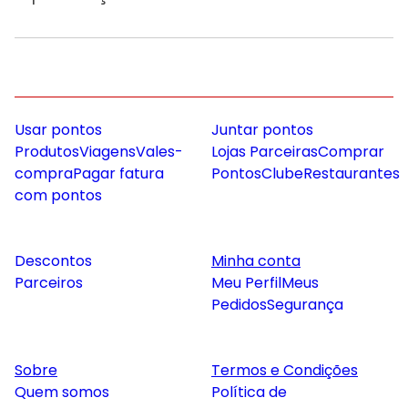
Usar pontos
Juntar pontos
Produtos
Viagens
Vales-
Lojas Parceiras
Comprar
compra
Pagar fatura
Pontos
Clube
Restaurantes
com pontos
Descontos
Minha conta
Parceiros
Meu Perfil
Meus
Pedidos
Segurança
Sobre
Termos e Condições
Quem somos
Política de