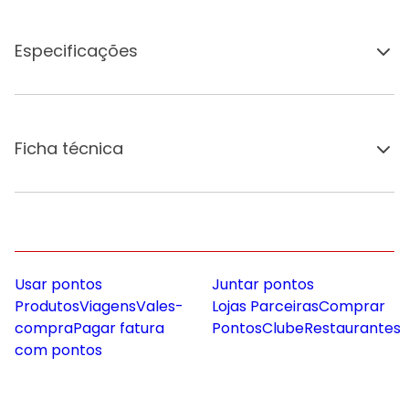
Especificações
Ficha técnica
Usar pontos
Juntar pontos
Produtos
Viagens
Vales-
Lojas Parceiras
Comprar
compra
Pagar fatura
Pontos
Clube
Restaurantes
com pontos