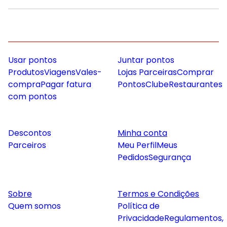
Usar pontos
Juntar pontos
Produtos
Viagens
Vales-
Lojas Parceiras
Comprar
compra
Pagar fatura
Pontos
Clube
Restaurantes
com pontos
Descontos
Minha conta
Parceiros
Meu Perfil
Meus
Pedidos
Segurança
Sobre
Termos e Condições
Quem somos
Política de
Privacidade
Regulamentos,