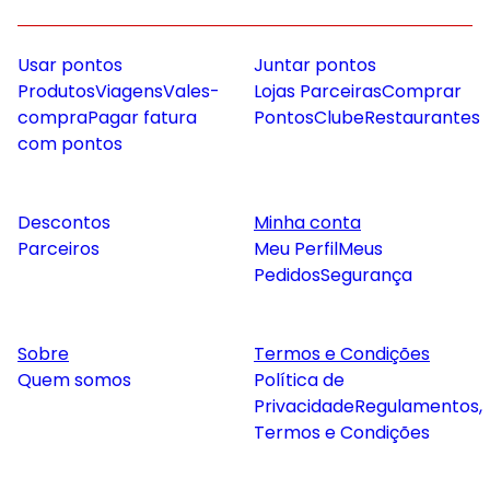
Usar pontos
Juntar pontos
Produtos
Viagens
Vales-
Lojas Parceiras
Comprar
compra
Pagar fatura
Pontos
Clube
Restaurantes
com pontos
Descontos
Minha conta
Parceiros
Meu Perfil
Meus
Pedidos
Segurança
Sobre
Termos e Condições
Quem somos
Política de
Privacidade
Regulamentos,
Termos e Condições