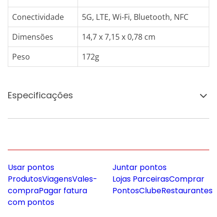
Conectividade
5G, LTE, Wi-Fi, Bluetooth, NFC
Dimensões
14,7 x 7,15 x 0,78 cm
Peso
172g
Especificações
Usar pontos
Juntar pontos
Produtos
Viagens
Vales-
Lojas Parceiras
Comprar
compra
Pagar fatura
Pontos
Clube
Restaurantes
com pontos