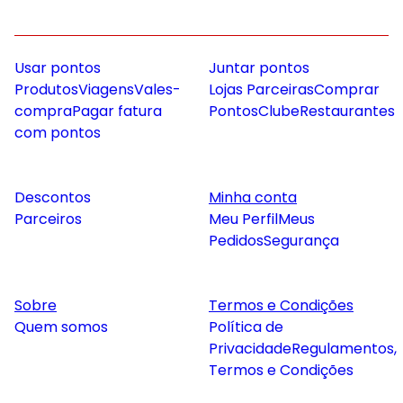
Usar pontos
Juntar pontos
Produtos
Viagens
Vales-
Lojas Parceiras
Comprar
compra
Pagar fatura
Pontos
Clube
Restaurantes
com pontos
Descontos
Minha conta
Parceiros
Meu Perfil
Meus
Pedidos
Segurança
Sobre
Termos e Condições
Quem somos
Política de
Privacidade
Regulamentos,
Termos e Condições