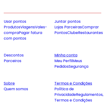
Usar pontos
Juntar pontos
Produtos
Viagens
Vales-
Lojas Parceiras
Comprar
compra
Pagar fatura
Pontos
Clube
Restaurantes
com pontos
Descontos
Minha conta
Parceiros
Meu Perfil
Meus
Pedidos
Segurança
Sobre
Termos e Condições
Quem somos
Política de
Privacidade
Regulamentos,
Termos e Condições