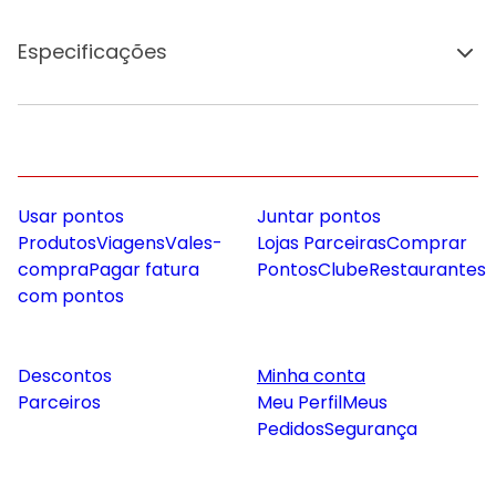
Especificações
Usar pontos
Juntar pontos
Produtos
Viagens
Vales-
Lojas Parceiras
Comprar
compra
Pagar fatura
Pontos
Clube
Restaurantes
com pontos
Descontos
Minha conta
Parceiros
Meu Perfil
Meus
Pedidos
Segurança