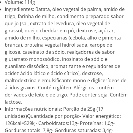
Volume: 114g
Ingredientes: Batata, óleo vegetal de palma, amido de
trigo, farinha de milho, condimento preparado sabor
queijo [sal, extrato de levedura, óleo vegetal de
girassol, queijo cheddar em pó, dextrose, açúcar,
amido de milho, especiarias (cebola, alho e pimenta
branca), proteína vegetal hidrolisada, xarope de
glicose, caseinato de sódio, realçadores de sabor
glutamato monossódico, inosinato de sódio e
guanilato dissódico, aromatizante e reguladores de
acidez ácido lático e ácido cítrico], dextrose,
maltodextrina e emulsificante mono e diglicerídeos de
ácidos graxos. Contém glúten. Alérgicos: contém
derivados de leite e de trigo. Pode conter soja. Contém
lactose.
Informações nutricionais: Porção de 25g (17
unidades)Quantidade por porção- Valor energético:
126kcal=529kJ- Carboidratos:13g- Proteínas: 1,0g-
Gorduras totais: 7,8g- Gorduras saturadas: 3,4g-