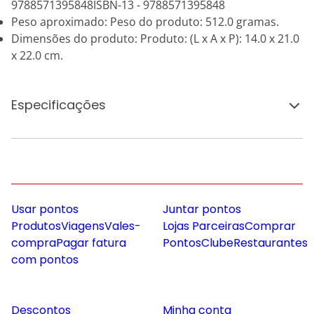
9788571395848ISBN-13 - 9788571395848
Peso aproximado: Peso do produto: 512.0 gramas.
Dimensões do produto: Produto: (L x A x P): 14.0 x 21.0
x 22.0 cm.
Especificações
Usar pontos
Juntar pontos
Produtos
Viagens
Vales-
Lojas Parceiras
Comprar
compra
Pagar fatura
Pontos
Clube
Restaurantes
com pontos
Descontos
Minha conta