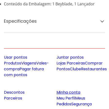
Conteúdo da Embalagem: 1 Beyblade, 1 Lançador
Especificações
Usar pontos
Juntar pontos
Produtos
Viagens
Vales-
Lojas Parceiras
Comprar
compra
Pagar fatura
Pontos
Clube
Restaurantes
com pontos
Descontos
Minha conta
Parceiros
Meu Perfil
Meus
Pedidos
Segurança