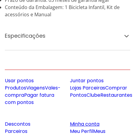
Prazo de Garantia: 03 meses de garantia legal
Conteúdo da Embalagem: 1 Bicicleta Infantil, Kit de
acessórios e Manual
Especificações
Usar pontos
Juntar pontos
Produtos
Viagens
Vales-
Lojas Parceiras
Comprar
compra
Pagar fatura
Pontos
Clube
Restaurantes
com pontos
Descontos
Minha conta
Parceiros
Meu Perfil
Meus