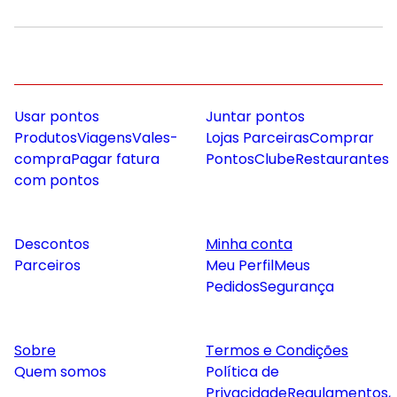
Usar pontos
Juntar pontos
Produtos
Viagens
Vales-
Lojas Parceiras
Comprar
compra
Pagar fatura
Pontos
Clube
Restaurantes
com pontos
Descontos
Minha conta
Parceiros
Meu Perfil
Meus
Pedidos
Segurança
Sobre
Termos e Condições
Quem somos
Política de
Privacidade
Regulamentos,