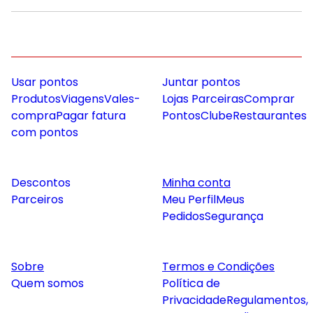
Usar pontos
Juntar pontos
Produtos
Viagens
Vales-
Lojas Parceiras
Comprar
compra
Pagar fatura
Pontos
Clube
Restaurantes
com pontos
Descontos
Minha conta
Parceiros
Meu Perfil
Meus
Pedidos
Segurança
Sobre
Termos e Condições
Quem somos
Política de
Privacidade
Regulamentos,