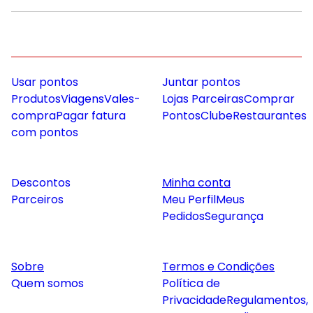
Usar pontos
Juntar pontos
Produtos
Viagens
Vales-
Lojas Parceiras
Comprar
compra
Pagar fatura
Pontos
Clube
Restaurantes
com pontos
Descontos
Minha conta
Parceiros
Meu Perfil
Meus
Pedidos
Segurança
Sobre
Termos e Condições
Quem somos
Política de
Privacidade
Regulamentos,