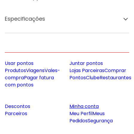
Especificações
Usar pontos
Juntar pontos
Produtos
Viagens
Vales-
Lojas Parceiras
Comprar
compra
Pagar fatura
Pontos
Clube
Restaurantes
com pontos
Descontos
Minha conta
Parceiros
Meu Perfil
Meus
Pedidos
Segurança