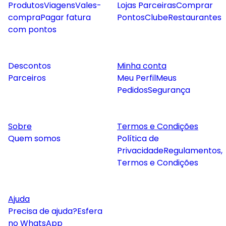
Produtos
Viagens
Vales-
Lojas Parceiras
Comprar
compra
Pagar fatura
Pontos
Clube
Restaurantes
com pontos
Descontos
Minha conta
Parceiros
Meu Perfil
Meus
Pedidos
Segurança
Sobre
Termos e Condições
Quem somos
Política de
Privacidade
Regulamentos,
Termos e Condições
Ajuda
Precisa de ajuda?
Esfera
no WhatsApp