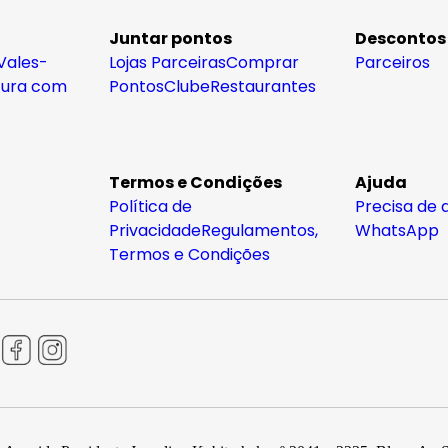
Juntar pontos
Descontos
Vales-
Lojas Parceiras
Comprar
Parceiros
tura com
Pontos
Clube
Restaurantes
Termos e Condições
Ajuda
Política de
Precisa de 
Privacidade
Regulamentos,
WhatsApp
Termos e Condições