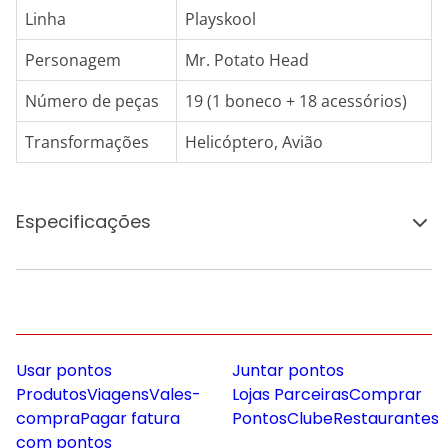
Linha
Playskool
Personagem
Mr. Potato Head
Número de peças
19 (1 boneco + 18 acessórios)
Transformações
Helicóptero, Avião
Especificações
Usar pontos
Juntar pontos
Produtos
Viagens
Vales-
Lojas Parceiras
Comprar
compra
Pagar fatura
Pontos
Clube
Restaurantes
com pontos