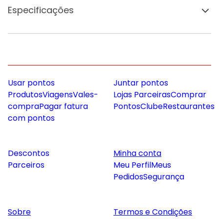
Especificações
Usar pontos
Juntar pontos
Produtos
Viagens
Vales-
Lojas Parceiras
Comprar
compra
Pagar fatura
Pontos
Clube
Restaurantes
com pontos
Descontos
Minha conta
Parceiros
Meu Perfil
Meus
Pedidos
Segurança
Sobre
Termos e Condições