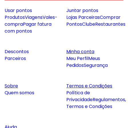
Usar pontos
Juntar pontos
Produtos
Viagens
Vales-
Lojas Parceiras
Comprar
compra
Pagar fatura
Pontos
Clube
Restaurantes
com pontos
Descontos
Minha conta
Parceiros
Meu Perfil
Meus
Pedidos
Segurança
Sobre
Termos e Condições
Quem somos
Política de
Privacidade
Regulamentos,
Termos e Condições
Ajuda