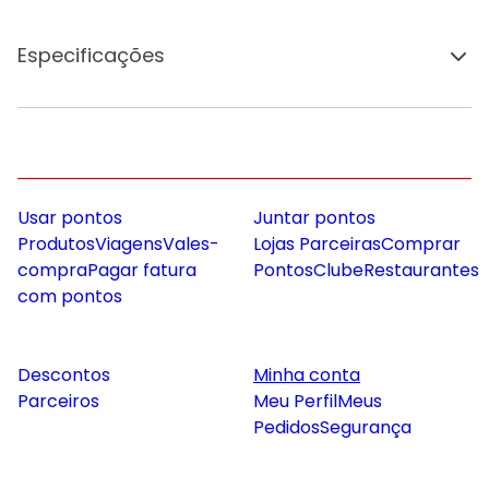
Especificações
Usar pontos
Juntar pontos
Produtos
Viagens
Vales-
Lojas Parceiras
Comprar
compra
Pagar fatura
Pontos
Clube
Restaurantes
com pontos
Descontos
Minha conta
Parceiros
Meu Perfil
Meus
Pedidos
Segurança