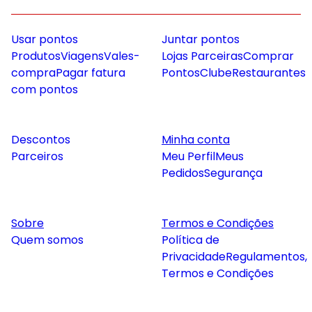
Usar pontos
Juntar pontos
Produtos
Viagens
Vales-
Lojas Parceiras
Comprar
compra
Pagar fatura
Pontos
Clube
Restaurantes
com pontos
Descontos
Minha conta
Parceiros
Meu Perfil
Meus
Pedidos
Segurança
Sobre
Termos e Condições
Quem somos
Política de
Privacidade
Regulamentos,
Termos e Condições