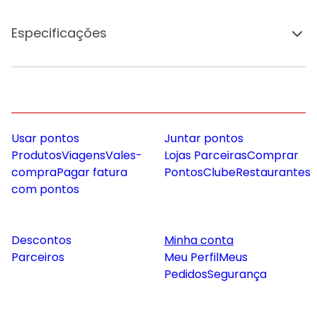
Especificações
Usar pontos
Juntar pontos
Produtos
Viagens
Vales-
Lojas Parceiras
Comprar
compra
Pagar fatura
Pontos
Clube
Restaurantes
com pontos
Descontos
Minha conta
Parceiros
Meu Perfil
Meus
Pedidos
Segurança