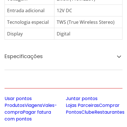
Entrada adicional
12V DC
Tecnologia especial
TWS (True Wireless Stereo)
Display
Digital
Especificações
Usar pontos
Juntar pontos
Produtos
Viagens
Vales-
Lojas Parceiras
Comprar
compra
Pagar fatura
Pontos
Clube
Restaurantes
com pontos