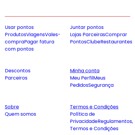
Usar pontos
Juntar pontos
Produtos
Viagens
Vales-
Lojas Parceiras
Comprar
compra
Pagar fatura
Pontos
Clube
Restaurantes
com pontos
Descontos
Minha conta
Parceiros
Meu Perfil
Meus
Pedidos
Segurança
Sobre
Termos e Condições
Quem somos
Política de
Privacidade
Regulamentos,
Termos e Condições