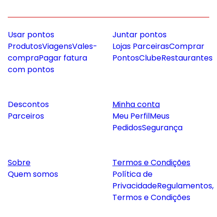
Usar pontos
Juntar pontos
Produtos
Viagens
Vales-
Lojas Parceiras
Comprar
compra
Pagar fatura
Pontos
Clube
Restaurantes
com pontos
Descontos
Minha conta
Parceiros
Meu Perfil
Meus
Pedidos
Segurança
Sobre
Termos e Condições
Quem somos
Política de
Privacidade
Regulamentos,
Termos e Condições