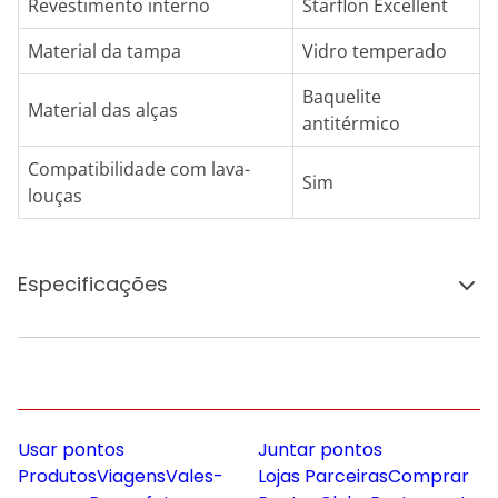
Revestimento interno
Starflon Excellent
Material da tampa
Vidro temperado
Baquelite
Material das alças
antitérmico
Compatibilidade com lava-
Sim
louças
Especificações
Usar pontos
Juntar pontos
Produtos
Viagens
Vales-
Lojas Parceiras
Comprar