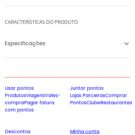
CARACTERÍSTICAS DO PRODUTO
Especificações
Usar pontos
Juntar pontos
Produtos
Viagens
Vales-
Lojas Parceiras
Comprar
compra
Pagar fatura
Pontos
Clube
Restaurantes
com pontos
Descontos
Minha conta