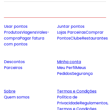
Usar pontos
Juntar pontos
Produtos
Viagens
Vales-
Lojas Parceiras
Comprar
compra
Pagar fatura
Pontos
Clube
Restaurantes
com pontos
Descontos
Minha conta
Parceiros
Meu Perfil
Meus
Pedidos
Segurança
Sobre
Termos e Condições
Quem somos
Política de
Privacidade
Regulamentos,
Termos e Condições