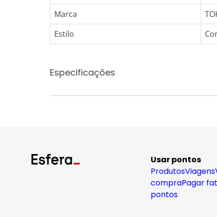
Marca
TO
Estilo
Co
Especificações
Usar pontos
Produtos
Viagens
compra
Pagar fa
pontos