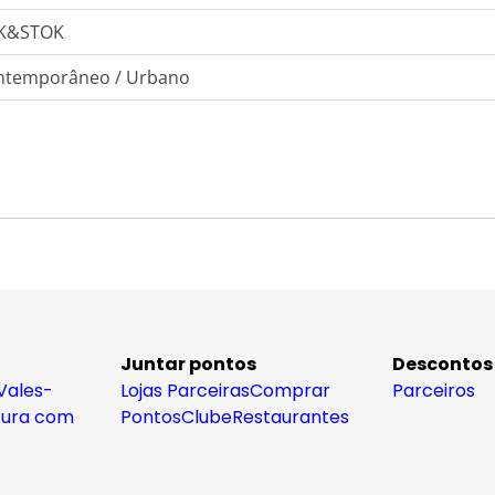
K&STOK
ntemporâneo / Urbano
Juntar pontos
Descontos
Vales-
Lojas Parceiras
Comprar
Parceiros
tura com
Pontos
Clube
Restaurantes