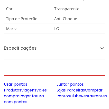
Cor
Transparente
Tipo de Proteção
Anti-Choque
Marca
LG
Especificações
Usar pontos
Juntar pontos
Produtos
Viagens
Vales-
Lojas Parceiras
Comprar
compra
Pagar fatura
Pontos
Clube
Restaurantes
com pontos