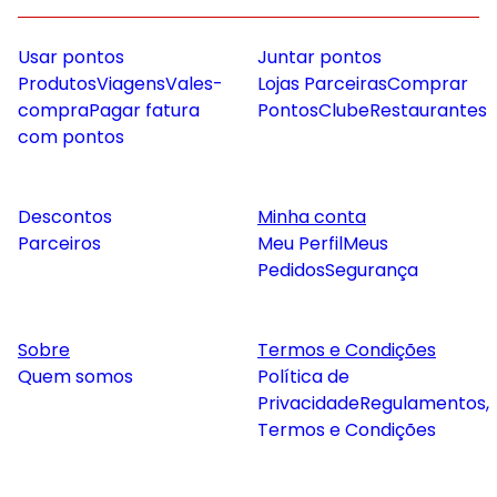
Usar pontos
Juntar pontos
Produtos
Viagens
Vales-
Lojas Parceiras
Comprar
compra
Pagar fatura
Pontos
Clube
Restaurantes
com pontos
Descontos
Minha conta
Parceiros
Meu Perfil
Meus
Pedidos
Segurança
Sobre
Termos e Condições
Quem somos
Política de
Privacidade
Regulamentos,
Termos e Condições