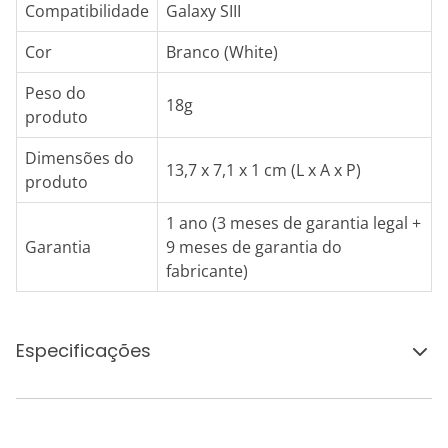
Compatibilidade
Galaxy SIII
Cor
Branco (White)
Peso do
18g
produto
Dimensões do
13,7 x 7,1 x 1 cm (L x A x P)
produto
1 ano (3 meses de garantia legal +
Garantia
9 meses de garantia do
fabricante)
Especificações