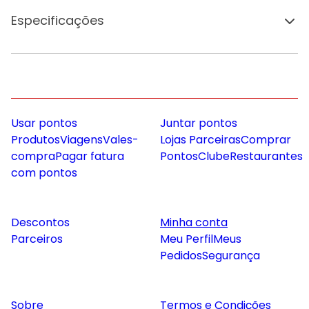
Especificações
Usar pontos
Juntar pontos
Produtos
Viagens
Vales-
Lojas Parceiras
Comprar
compra
Pagar fatura
Pontos
Clube
Restaurantes
com pontos
Descontos
Minha conta
Parceiros
Meu Perfil
Meus
Pedidos
Segurança
Sobre
Termos e Condições