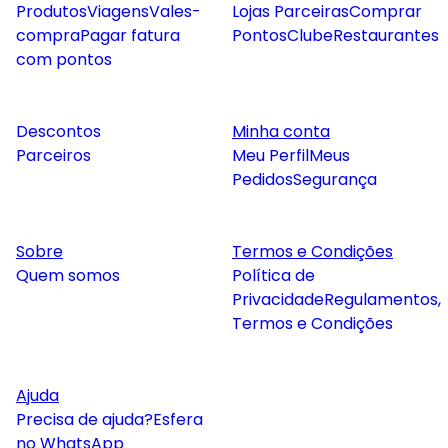
Produtos
Viagens
Vales-
Lojas Parceiras
Comprar
compra
Pagar fatura
Pontos
Clube
Restaurantes
com pontos
Descontos
Minha conta
Parceiros
Meu Perfil
Meus
Pedidos
Segurança
Sobre
Termos e Condições
Quem somos
Política de
Privacidade
Regulamentos,
Termos e Condições
Ajuda
Precisa de ajuda?
Esfera
no WhatsApp