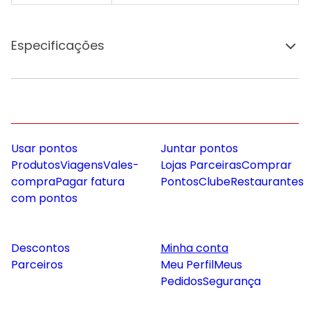
Especificações
Usar pontos
Juntar pontos
Produtos
Viagens
Vales-
Lojas Parceiras
Comprar
compra
Pagar fatura
Pontos
Clube
Restaurantes
com pontos
Descontos
Minha conta
Parceiros
Meu Perfil
Meus
Pedidos
Segurança