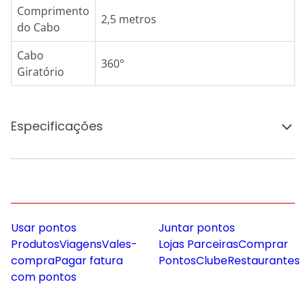
Comprimento
2,5 metros
do Cabo
Cabo
360°
Giratório
Especificações
Usar pontos
Juntar pontos
Produtos
Viagens
Vales-
Lojas Parceiras
Comprar
compra
Pagar fatura
Pontos
Clube
Restaurantes
com pontos