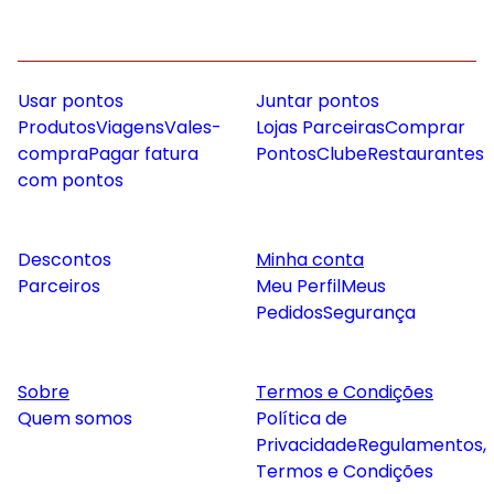
Usar pontos
Juntar pontos
Produtos
Viagens
Vales-
Lojas Parceiras
Comprar
compra
Pagar fatura
Pontos
Clube
Restaurantes
com pontos
Descontos
Minha conta
Parceiros
Meu Perfil
Meus
Pedidos
Segurança
Sobre
Termos e Condições
Quem somos
Política de
Privacidade
Regulamentos,
Termos e Condições