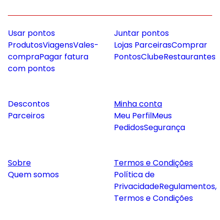
Usar pontos
Juntar pontos
Produtos
Viagens
Vales-
Lojas Parceiras
Comprar
compra
Pagar fatura
Pontos
Clube
Restaurantes
com pontos
Descontos
Minha conta
Parceiros
Meu Perfil
Meus
Pedidos
Segurança
Sobre
Termos e Condições
Quem somos
Política de
Privacidade
Regulamentos,
Termos e Condições