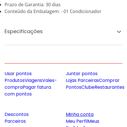
Prazo de Garantia: 30 dias
Conteúdo da Embalagem: - 01 Condicionador
Especificações
Usar pontos
Juntar pontos
Produtos
Viagens
Vales-
Lojas Parceiras
Comprar
compra
Pagar fatura
Pontos
Clube
Restaurantes
com pontos
Descontos
Minha conta
Parceiros
Meu Perfil
Meus