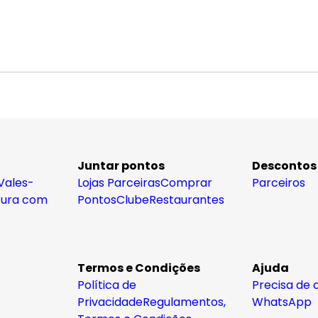
Juntar pontos
Descontos
Vales-
Lojas Parceiras
Comprar
Parceiros
tura com
Pontos
Clube
Restaurantes
Termos e Condições
Ajuda
Política de
Precisa de 
Privacidade
Regulamentos,
WhatsApp