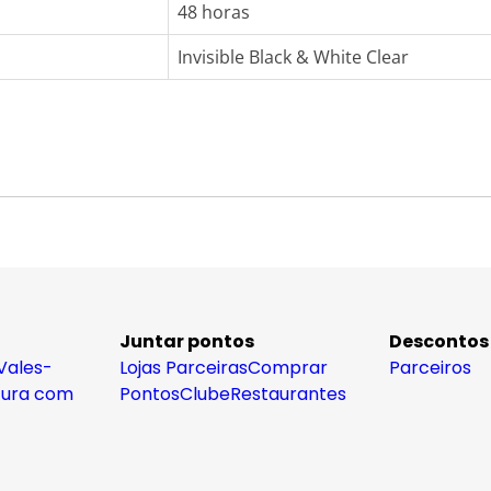
48 horas
Invisible Black & White Clear
Juntar pontos
Descontos
Vales-
Lojas Parceiras
Comprar
Parceiros
tura com
Pontos
Clube
Restaurantes