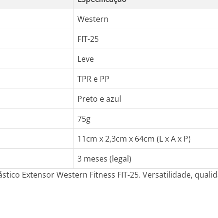
Western
FIT-25
Leve
TPR e PP
Preto e azul
75g
11cm x 2,3cm x 64cm (L x A x P)
3 meses (legal)
tico Extensor Western Fitness FIT-25. Versatilidade, quali