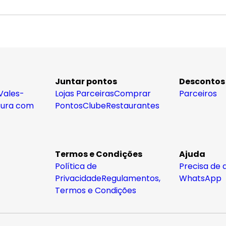
Juntar pontos
Descontos
Vales-
Lojas Parceiras
Comprar
Parceiros
tura com
Pontos
Clube
Restaurantes
Termos e Condições
Ajuda
Política de
Precisa de 
Privacidade
Regulamentos,
WhatsApp
Termos e Condições