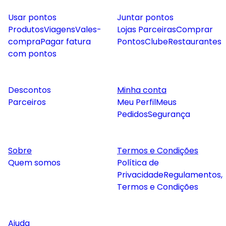
Usar pontos
Juntar pontos
Produtos
Viagens
Vales-
Lojas Parceiras
Comprar
compra
Pagar fatura
Pontos
Clube
Restaurantes
com pontos
Descontos
Minha conta
Parceiros
Meu Perfil
Meus
Pedidos
Segurança
Sobre
Termos e Condições
Quem somos
Política de
Privacidade
Regulamentos,
Termos e Condições
Ajuda