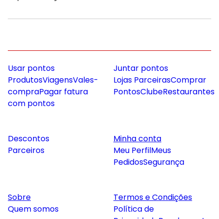
Usar pontos
Juntar pontos
Produtos
Viagens
Vales-
Lojas Parceiras
Comprar
compra
Pagar fatura
Pontos
Clube
Restaurantes
com pontos
Descontos
Minha conta
Parceiros
Meu Perfil
Meus
Pedidos
Segurança
Sobre
Termos e Condições
Quem somos
Política de